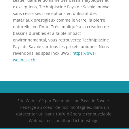
Leader dans le domaine des bassins atypiques et
d’exceptions, Technipiscine Pays de Savoie innove
sans cesse ses conceptions en utilisant des
matériaux prestigieux comme le verre, la pierre
naturelle, ou l’inox. Très impliqué à la création de
bassins durables et à faible impact
environnemental, vous retrouverez Technipiscine
Pays de Savoie sur tous les projets uniques. Nous
revendons les spas inox BWS :
https://bws-
wellness.ch
Site Web créé par Technipiscine Pays de Savoie -
Hébergé au coeur de nos montagnes, dans un
datacenter utilisant 100% d'énergie renouvelable.
Webmaster : Jonathan Lichtensteiger