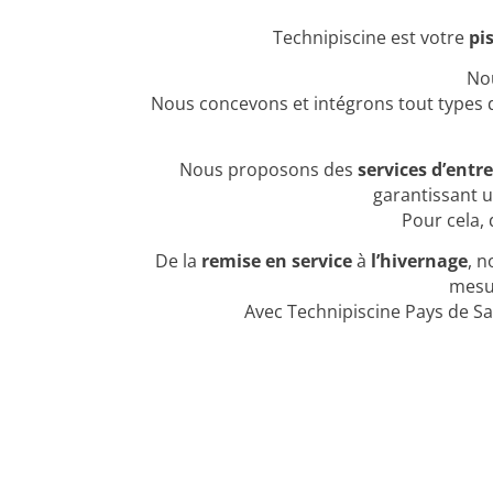
Technipiscine est votre
pi
No
Nous concevons et intégrons tout types 
Nous proposons des
services d’entr
garantissant u
Pour cela,
De la
remise en service
à
l’hivernage
, n
mesur
Avec Technipiscine Pays de S