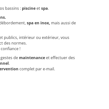
os bassins :
piscine
et
spa
.
ons.
r, débordement,
spa en inox,
mais aussi de
et publics, intérieur ou extérieur, vous
ect des normes.
confiance !
s gestes de
maintenance
et effectuer des
onnel
.
tervention
complet par e-mail.